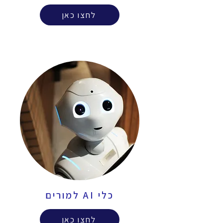
לחצו כאן
כלי AI למורים
לחצו כאן