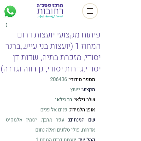
פיתוח מקצועי יועצות דרום
המחוז 1 (יועצות בני עייש,ברנר
יסודי, מזכרת בתיה, שדות דן
יסודי,גדרות יסודי, גן רווה וגדרה)
מספר סידורי: 
206436
מקצוע:
 ייעוץ
שלב גילאי:
רב גילאי
אופן הלמידה: 
פנים אל פנים
שם המנחים:
עפר מרבך, יסמין אלמקיס 
אדחוח, פולי סלונים ואלה נחום
קהל יעד:
יועצות דרום המחוז 1