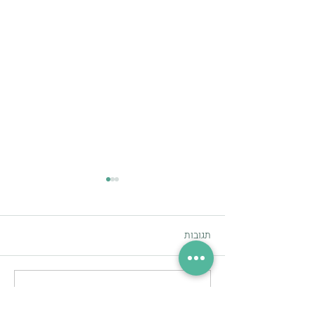
תגובות
זום-in
כתיבת תגובה...