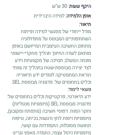
היקף שעות:
 30 ש"ש
אופן הלמידה: 
למידה היברידית
תיאור: 
מודל ייחודי של מפגשי למידה ופיתוח 
השתתפותיים המבוסס על מתודולוגיה 
מתחום החשיבה העיצובית המייושם באופן 
מותאם לשדה החינוך תהליך מחקרי-יישומי 
מונחה המשלב תמיכה של מקצועיות וידע 
לצד יצירה מבוססת-שטח בתהליך זה צוותי 
הוראת המתמטיקה לומדים ידע תיאוריה 
וכלים בתחומים של: פדגוגיה מבוססת SEL.
נושאי לימוד:
ידע תיאורטי, פרקטיקות וכלים בתחומים של: 
פדגוגיה מבוססת SEL (מיומנויות מנטליות) 
וחקר המוח. דפוסי חשיבה (מתפתח ומקובע), 
מיומנויות ויסות לחץ ורגשות בכיתה, טיפוח 
תחושת מסוגלות, התמודדות עם קושי, 
מיומנויות ניהול עצמי, התמדה מאמץ וגריט 