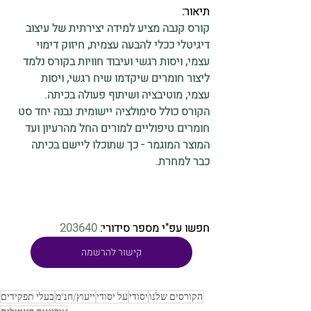
תיאור: 
קורס קנבה מציע למידה יצירתית של עיצוב 
דיגיטלי ככלי להבעה עצמית, חיזוק דימוי 
עצמי, ויסות רגשי ועיבוד חוויות בקורס נלמד 
ליצור חומרים שיקדמו שיח רגשי, ויסות 
עצמי, מוטיבציה ושיתוף פעולה בכיתה. 
הקורס כולל סימולציה יישומית: נבנה יחד סט 
חומרים טיפוליים למורים החל מהרעיון ועד 
המוצר המוגמר - כך שתוכלו ליישם בכיתה 
כבר למחרת.
חפשו עפ"י מספר סידורי: 
203640
קישור להרשמה
הקורסים שלנו
יסודי
על יסודי
ייעוץ/חנ"מ
בעלי תפקידים