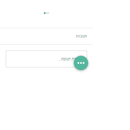
תגובות
זום-in
כתיבת תגובה...