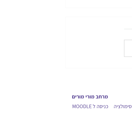
קריעת ים סוף
מרחב מורי מורים
ימולציה
כניסה ל MOODLE