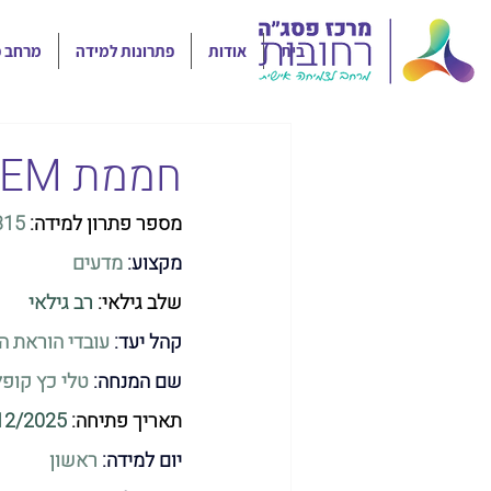
בית
אודות
פתרונות למידה
מרחב פ
חממת STEM- למורים בראשית דרכם
מספר פתרון למידה: 
315
מקצוע:
 מדעים
שלב גילאי:
רב גילאי
קהל יעד:
עובדי הוראת ה
שם המנחה: 
טלי כץ קופל
תאריך פתיחה: 
12/2025
יום למידה: 
ראשון