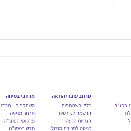
זום-in
פסח: 
מרחב עובדי הוראה
מרחבי צמיחה
ז פסג"ה
כללי השתתפות
השתקפות - מרכז ס
לת
הרשמה לקורסים
מרחב מניפה
ל
הנחיות הגעה
פרסומי הפסג"ה
כניסה לסביבת מודול
חדש בפסג"ה