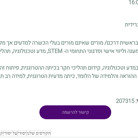
רידית
בראשית דרכם/ מורים שאינם מורים בעלי הכשרה למדעים אך מל
פדגוגי התחומי ה- STEM, מדע וטכנולוגיה, תהליכי חקר ועוד.
מדע וטכנולוגיה, קידום תהליכי חקר בכיתה ההטרוגנית, פיתוח זהו
ההוראה והלמידה של הלומד, כיתה מדעית הטרוגנית, למידה רב תח
 
207315
קישור להרשמה
הקורסים שלנו
יסודי
על יסודי
קד