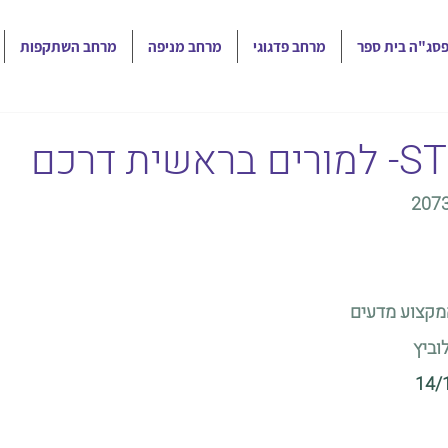
סג"ה בית ספר
מרחב פדגוגי
מרחב מניפה
מרחב השתקפות
207
מקצוע מדעים
וביץ
14/