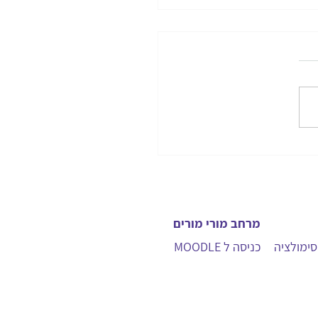
קריעת ים סוף
מרחב מורי מורים
ימולציה
כניסה ל MOODLE