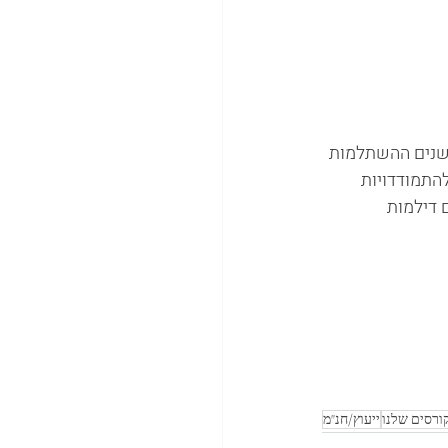
מות פתוחה למטפלים שמדריכים סטודנטים במתי"א רן, בעלי ניסיון טיפולי מעל 5 שנים ההשתלמות 
התמודדויות 
 דילמות 
ורסים שלנו
ייעוץ/חנ"מ