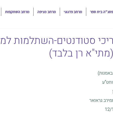
סג"ה בית ספר
מרחב פדגוגי
מרחב מניפה
מרחב השתקפות
יכי סטודנטים-השתלמות למ
(מתי"א רן בלבד)
באמנות)
 וחט"ע
ומירב גראואר
12/