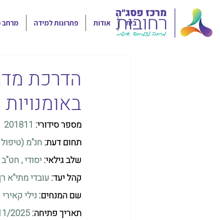
בית
אודות
פתרונות למידה
מרחב פ
הדרכת מדר
באומנויות 
מספר סידורי: 
201811
תחום דעת: 
חנ"מ (טיפול 
שלב גילאי:
יסודי , חט"ב
קהל יעד: 
עובדי מתי"א רן
שם המנחים: 
נילי קאירי 
תאריך פתיחה: 
11/2025