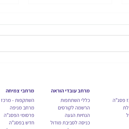
זום-in
פסח: 
מרחב עובדי הוראה
מרחבי צמיחה
ז פסג"ה
כללי השתתפות
השתקפות - מרכז ס
לת
הרשמה לקורסים
מרחב מניפה
ל
הנחיות הגעה
פרסומי הפסג"ה
כניסה לסביבת מודול
חדש בפסג"ה